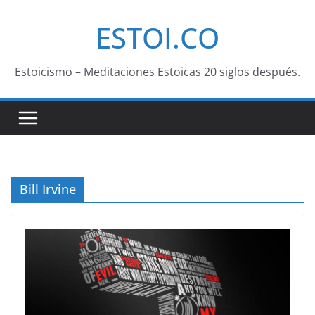
Saltar
ESTOI.CO
al
contenido
Estoicismo – Meditaciones Estoicas 20 siglos después.
Bill Irvine