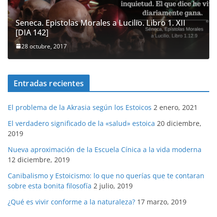
Seneca. Epistolas Morales a Lucilio. Libro 1. XII
[DIA 142]
28 octubre, 2017
Entradas recientes
El problema de la Akrasia según los Estoicos
2 enero, 2021
El verdadero significado de la «salud» estoica
20 diciembre,
2019
Nueva aproximación de la Escuela Cínica a la vida moderna
12 diciembre, 2019
Canibalismo y Estoicismo: lo que no querías que te contaran
sobre esta bonita filosofía
2 julio, 2019
¿Qué es vivir conforme a la naturaleza?
17 marzo, 2019