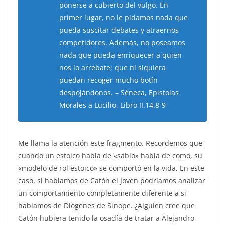
ponerse a cubierto del vulgo. En
primer lugar, no le pidamos nada que
pueda suscitar debates y atraernos
competidores. Además, no poseamos
nada que pueda enriquecer a quien
nos lo arrebate; que ni siquiera
puedan recoger mucho botín
despojándonos. – Séneca, Epístolas
Morales a Lucilio, Libro II.14.8-9
Me llama la atención este fragmento. Recordemos que
cuando un estoico habla de «sabio» habla de como, su
«modelo de rol estoico» se comportó en la vida. En este
caso, si hablamos de Catón el Joven podríamos analizar
un comportamiento completamente diferente a si
hablamos de Diógenes de Sinope. ¿Alguien cree que
Catón hubiera tenido la osadía de tratar a Alejandro