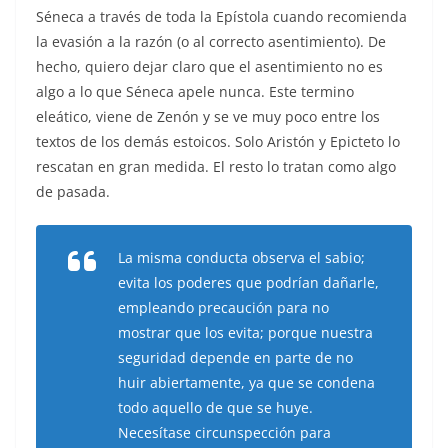
Séneca a través de toda la Epístola cuando recomienda
la evasión a la razón (o al correcto asentimiento). De
hecho, quiero dejar claro que el asentimiento no es
algo a lo que Séneca apele nunca. Este termino
eleático, viene de Zenón y se ve muy poco entre los
textos de los demás estoicos. Solo Aristón y Epicteto lo
rescatan en gran medida. El resto lo tratan como algo
de pasada.
La misma conducta observa el sabio;
evita los poderes que podrían dañarle,
empleando precaución para no
mostrar que los evita; porque nuestra
seguridad depende en parte de no
huir abiertamente, ya que se condena
todo aquello de que se huye.
Necesítase circunspección para