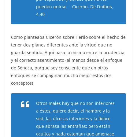
pueden unirse. – Cicerón, De Finibus,
4.40
Como planteaba Cicerón sobre Herilo sobre el hecho de
tener dos planes diferentes ante la virtud que no
guarda sentido. Aquí pasa lo mismo entre la prudencia
y el correcto asentimiento (al menos desde el enfoque
de Séneca, porque soy consciente que en otros
enfoques se compaginan mucho mejor estos dos
conceptos)
Otros males hay que no son inferiores
a éstos, quiero decir, el hambre y la
sed, las úlceras interiores y la fiebre
que abrasa las entrañas; pero están
ocultos y nada ostentan que amenace