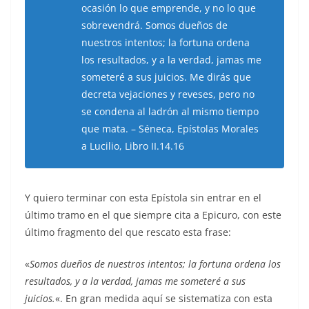
ocasión lo que emprende, y no lo que
sobrevendrá. Somos dueños de
nuestros intentos; la fortuna ordena
los resultados, y a la verdad, jamas me
someteré a sus juicios. Me dirás que
decreta vejaciones y reveses, pero no
se condena al ladrón al mismo tiempo
que mata. – Séneca, Epístolas Morales
a Lucilio, Libro II.14.16
Y quiero terminar con esta Epístola sin entrar en el
último tramo en el que siempre cita a Epicuro, con este
último fragmento del que rescato esta frase:
«
Somos dueños de nuestros intentos; la fortuna ordena los
resultados, y a la verdad, jamas me someteré a sus
juicios.
«. En gran medida aquí se sistematiza con esta