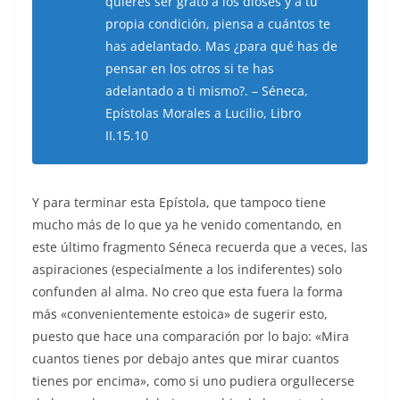
quieres ser grato a los dioses y a tu
propia condición, piensa a cuántos te
has adelantado. Mas ¿para qué has de
pensar en los otros si te has
adelantado a ti mismo?. – Séneca,
Epístolas Morales a Lucilio, Libro
II.15.10
Y para terminar esta Epístola, que tampoco tiene
mucho más de lo que ya he venido comentando, en
este último fragmento Séneca recuerda que a veces, las
aspiraciones (especialmente a los indiferentes) solo
confunden al alma. No creo que esta fuera la forma
más «convenientemente estoica» de sugerir esto,
puesto que hace una comparación por lo bajo: «Mira
cuantos tienes por debajo antes que mirar cuantos
tienes por encima», como si uno pudiera orgullecerse