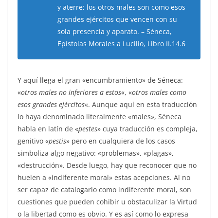
y aterre; los otros males son como esos
grandes ejércitos que vencen con su
sola presencia y aparato. – Séneca,
Epístolas Morales a Lucilio, Libro II.14.6
Y aquí llega el gran «encumbramiento» de Séneca:
«
otros males no inferiores a estos
«, «
otros males como
esos grandes
ejércitos
«. Aunque aquí en esta traducción
lo haya denominado literalmente «males», Séneca
habla en latín de «
pestes
» cuya traducción es compleja,
genitivo «
pestis
» pero en cualquiera de los casos
simboliza algo negativo: «problemas», «plagas»,
«destrucción». Desde luego, hay que reconocer que no
huelen a «indiferente moral» estas acepciones. Al no
ser capaz de catalogarlo como indiferente moral, son
cuestiones que pueden cohibir u obstaculizar la Virtud
o la libertad como es obvio. Y es así como lo expresa