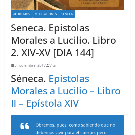
AFORISMOS
MEDITACIONES
SENECA
Seneca. Epistolas
Morales a Lucilio. Libro
2. XIV-XV [DIA 144]
5 noviembre, 2017
Vitali
Séneca.
Epístolas
Morales a Lucilio – Libro
II – Epístola XIV
Obremos, pues, como sabiendo que no
debemos vivir para el cuerpo, pero