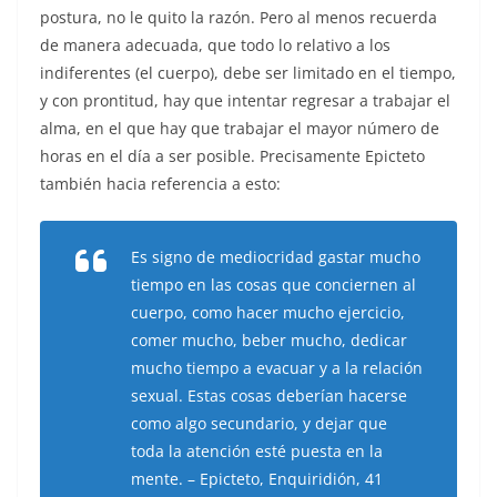
postura, no le quito la razón. Pero al menos recuerda
de manera adecuada, que todo lo relativo a los
indiferentes (el cuerpo), debe ser limitado en el tiempo,
y con prontitud, hay que intentar regresar a trabajar el
alma, en el que hay que trabajar el mayor número de
horas en el día a ser posible. Precisamente Epicteto
también hacia referencia a esto:
Es signo de mediocridad gastar mucho
tiempo en las cosas que conciernen al
cuerpo, como hacer mucho ejercicio,
comer mucho, beber mucho, dedicar
mucho tiempo a evacuar y a la relación
sexual. Estas cosas deberían hacerse
como algo secundario, y dejar que
toda la atención esté puesta en la
mente. – Epicteto, Enquiridión, 41