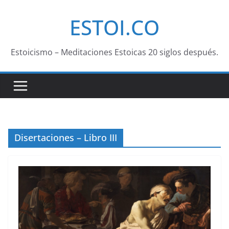
Saltar
ESTOI.CO
al
contenido
Estoicismo – Meditaciones Estoicas 20 siglos después.
Disertaciones – Libro III