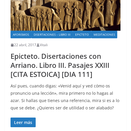
AFORISMOS
DISERTACIONES – LIBRO III
EPICTETO
MEDITACIONES
22 abril, 2017
Vitali
Epicteto. Disertaciones con
Arriano. Libro III. Pasajes XXIII
[CITA ESTOICA] [DIA 111]
Así pues, cuando digas: «Venid aquí y ved cómo os
pronuncio una lección», mira primero no lo hagas al
azar. Si hallas que tienes una referencia, mira si es a lo
que se debe. ¿Quieres ser de utilidad o ser alabado?
Leer más