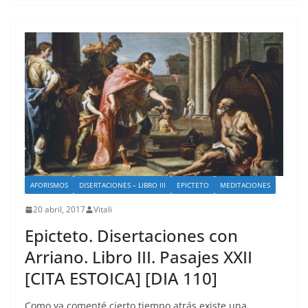
AFORISMOS
DISERTACIONES – LIBRO III
EPICTETO
MEDITACIONES
20 abril, 2017
Vitali
Epicteto. Disertaciones con
Arriano. Libro III. Pasajes XXII
[CITA ESTOICA] [DIA 110]
Como ya comenté cierto tiempo atrás existe una