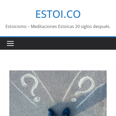
Saltar
ESTOI.CO
al
contenido
Estoicismo – Meditaciones Estoicas 20 siglos después.