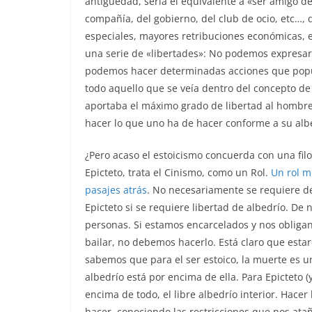
antigüedad, sería el equivalente a «ser amigo de
compañía, del gobierno, del club de ocio, etc…, 
especiales, mayores retribuciones económicas, e
una serie de «libertades»: No podemos expresar
podemos hacer determinadas acciones que popul
todo aquello que se veía dentro del concepto de
aportaba el máximo grado de libertad al hombre
hacer lo que uno ha de hacer conforme a su albe
¿Pero acaso el estoicismo concuerda con una filo
Epicteto, trata el Cinismo, como un Rol.
Un rol m
pasajes atrás
. No necesariamente se requiere de 
Epicteto si se requiere libertad de albedrío. De
personas. Si estamos encarcelados y nos obligan 
bailar, no debemos hacerlo. Está claro que esta
sabemos que para el ser estoico, la muerte es u
albedrío está por encima de ella. Para Epicteto 
encima de todo, el libre albedrío interior. Hac
hacer, conociendo las restricciones que nos ata