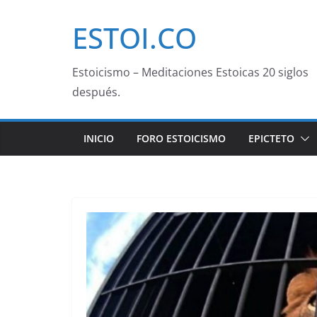
Saltar
ESTOI.CO
al
contenido
Estoicismo – Meditaciones Estoicas 20 siglos
después.
INICIO
FORO ESTOICISMO
EPICTETO