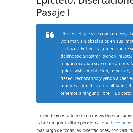
Pasaje I
Libre es el que vive como quiere, a
violentar, sin obstáculos en sus imp
rechazos. Entonces, ¿quién quiere vi
dejándose arrastrar, siendo injusto,
ningún malvado vive como quiere. Ni
quiere vivir entristecido, temeroso
deseo, rechazando y yendo a caer en
temores, libre de eventualidades, l
tenemos a ninguno libre. – Epicteto, 
Entrando en el último tomo de las Disertaciones
existe un quinto libro perdido
al que hace menci
más largo de todas las disertaciones, con casi 2