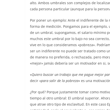
alto. Ambos umbrales son complejos de localiza
cada persona particular (aunque para la persona 
Por poner un ejemplo: Ante el indiferente de l
forma de medición. Pongamos para el ejemplo, un
de un umbral, supongamos, el salario mínimo p
muchos este umbral por lo bajo no sea correcto
vive en lo que consideramos «pobreza». Podríam
ser un indiferente no puede ser tratado como un
de manera no preferida, o rechazada, pero moral
«mejor» jamás debería ser un motivador en si, s
«
Quiero buscar un trabajo que me pague mejor para
decir «
para salir de la pobreza
» es una motivación
¿Por qué? Porque justamente tomar como motivaci
tiempo al otro umbral: El umbral superior. Ahora
que atrae otro tipo de esclavitud. En este caso E