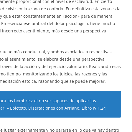
tamente proporcional con el nivel de esclavitud. En cierto
de vivir en la «zona de confort». En definitiva esta zona es la
ay que estar constantemente en «acción» para de manera
 En esencia ese umbral del dolor psicológico, tiene mucho
el incorrecto asentimiento, más desde una perspectiva
, mucho más conductual, y ambos asociados a respectivas
uso el asentimiento, se elabora desde una perspectiva
ravés de la acción y del ejercicio voluntario: Realizando esas
smo tiempo, monitorizando los juicios, las razones y las
a meditación estoica, razonando que se puede mejorar.
ara
los
hombres:
el
no
ser
capaces
de
aplicar
las
lar. – Epicteto, Disertaciones con Arriano, Libro IV.1.24
de juzgar externamente y no pararse en lo que ya hay dentro