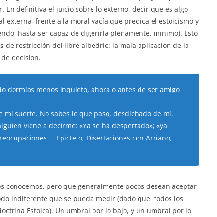
 En definitiva el juicio sobre lo externo, decir que es algo
 externa, frente a la moral vacía que predica el estoicismo y
iendo, hasta ser capaz de digerirla plenamente, mínimo). Esto
de restricción del libre albedrío: la mala aplicación de la
 de decision.
o dormías menos inquieto, ahora o antes de ser amigo
de mi suerte. No sabes lo que paso, desdichado de mí.
lguien viene a decirme: «Ya se ha despertado»; «ya
preocupaciones. – Epicteto, Disertaciones con Arriano,
dos conocemos, pero que generalmente pocos desean aceptar
todo indiferente que se pueda medir (dado que todos los
octrina Estoica). Un umbral por lo bajo, y un umbral por lo