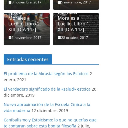
8 noviembre, 2017
5 noviembre, 2017
Seneca.
Seneca.
Epistolas
Epistolas
Morales a
Morales a
Lucilio. Libro 2.
Lucilio. Libro 1.
XIII [DIA 143]
XII [DIA 142]
1 noviembre, 2017
28 octubre, 2017
Entradas recientes
El problema de la Akrasia según los Estoicos
2
enero, 2021
El verdadero significado de la «salud» estoica
20
diciembre, 2019
Nueva aproximación de la Escuela Cínica a la
vida moderna
12 diciembre, 2019
Canibalismo y Estoicismo: lo que no querías que
te contaran sobre esta bonita filosofía
2 julio,