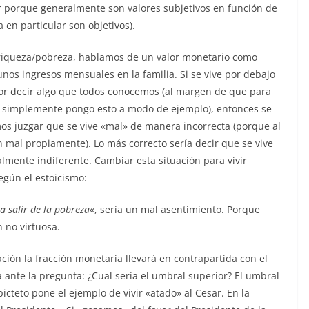
r porque generalmente son valores subjetivos en función de
en particular son objetivos).
a riqueza/pobreza, hablamos de un valor monetario como
os ingresos mensuales en la familia. Si se vive por debajo
or decir algo que todos conocemos (al margen de que para
, simplemente pongo esto a modo de ejemplo), entonces se
os juzgar que se vive «mal» de manera incorrecta (porque al
 mal propiamente). Lo más correcto sería decir que se vive
mente indiferente. Cambiar esta situación para vivir
egún el estoicismo:
 salir de la pobreza
«, sería un mal asentimiento. Porque
 no virtuosa.
ón la fracción monetaria llevará en contrapartida con el
 ante la pregunta: ¿Cual sería el umbral superior? El umbral
picteto pone el ejemplo de vivir «atado» al Cesar. En la