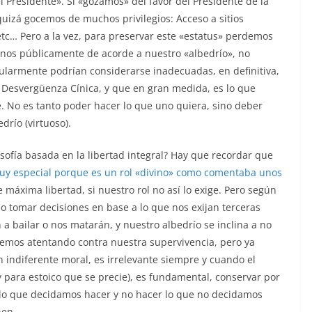
l Presidente». Si «gozamos» del favor del Presidente de la
quizá gocemos de muchos privilegios: Acceso a sitios
tc… Pero a la vez, para preservar este «estatus» perdemos
nos públicamente de acorde a nuestro «albedrío», no
armente podrían considerarse inadecuadas, en definitiva,
 Desvergüenza Cínica, y que en gran medida, es lo que
. No es tanto poder hacer lo que uno quiera, sino deber
drío (virtuoso).
sofía basada en la libertad integral? Hay que recordar que
uy especial porque es un rol «divino» como comentaba unos
máxima libertad, si nuestro rol no así lo exige. Pero según
 no tomar decisiones en base a lo que nos exijan terceras
a bailar o nos matarán, y nuestro albedrío se inclina a no
remos atentando contra nuestra supervivencia, pero ya
n indiferente moral, es irrelevante siempre y cuando el
(y para estoico que se precie), es fundamental, conservar por
er lo que decidamos hacer y no hacer lo que no decidamos
ñen.