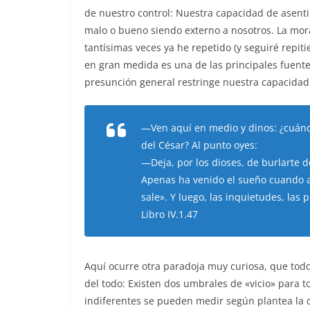
de nuestro control: Nuestra capacidad de asentir.
malo o bueno siendo externo a nosotros. La moral
tantísimas veces ya he repetido (y seguiré repit
en gran medida es una de las principales fuentes 
presunción general restringe nuestra capacidad
—Ven aquí en medio y dinos: ¿cuánd
del César? Al punto oyes:
—Deja, por los dioses, de burlarte 
Apenas ha venido el sueño cuando a
sale». Y luego, las inquietudes, las 
Libro IV.1.47
Aquí ocurre otra paradoja muy curiosa, que to
del todo: Existen dos umbrales de «vicio» para 
indiferentes se pueden medir según plantea la d