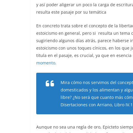
y así poder aligerar un poco la carga de escritu
resulta este pasaje por su temática
En concreto trata sobre el concepto de la libert
estoicismo en general, pero si resulta un tema 
sugiriendo algunos días atrás, parece haberse i
estoicismo con unos toques cínicos, en los que j
titula en el pasaje, es crucial, ya que en esencia
momento
.
Mira
c
ó
mo
nos
servimos
del
concep
domesticados
y
los
alimentan
y
alg
libre?
¿
No
ser
á
que
cuanto
m
á
s
c
ó
m
Disertaciones con Arriano, Libro IV.1
Aunque no sea una regla de oro, Epicteto siemp