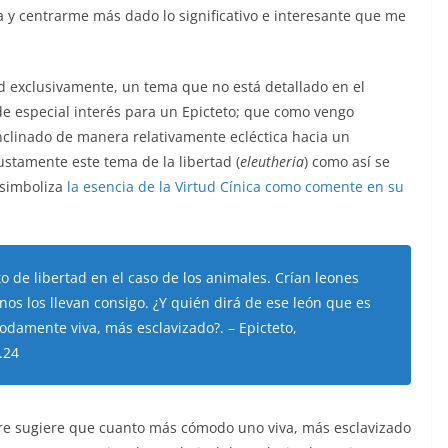
ra y centrarme más dado lo significativo e interesante que me
ad exclusivamente, un tema que no está detallado en el
de especial interés para un Epicteto; que como vengo
nclinado de manera relativamente ecléctica hacia un
ustamente este tema de la libertad (
eleutheria
) como así se
 simboliza
la esencia de la Virtud Cínica como comente en su
to
de
libertad
en
el
caso
de
los
animales.
Cr
í
an
leones
unos
los
llevan
consigo.
¿
Y
qui
é
n
dir
á
de
ese
le
ó
n
que
es
odamente
viva,
m
á
s
esclavizado?. – Epicteto,
.24
re sugiere que cuanto más cómodo uno viva, más esclavizado