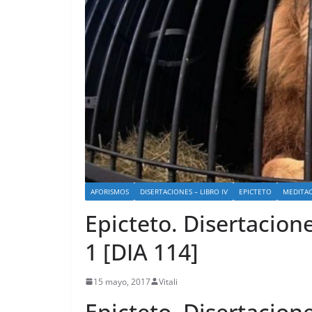
AFORISMOS
DISERTACIONES – LIBRO IV
EPICTETO
MEDITA
Epicteto. Disertacione
1 [DIA 114]
15 mayo, 2017
Vitali
Epicteto. Disertacione