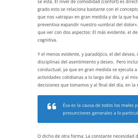
se está. El nivel de comodidad (confort) es direc
grado esto se relaciona bastante con el concepto 
que nos «atrapa» en gran medida y de la que h
preventiva expandir nuestro «umbral del dolor».
que ver con dos aspectos: El más evidente, el d
cognitiva.
Y el menos evidente, y paradójico, el del deseo
disciplinas del asentimiento y deseo. Pero incl
conductual, ya que en gran medida se ejecuta a t
actividades cotidianas a lo largo del día, y al mi
decisiones que tomamos y al final del día, en l
É
sa
es
la
causa
de
todos
los
males
p
presunciones
generales
a
lo
particu
O dicho de otra forma: La constante necesidad 