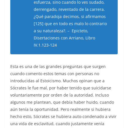
esfuerza, sino cuando lo ves sudado,
derrengado, reventado de la carrera.
¿Qué paradoja decimos, si afirmamos
[125] que en todo es malo lo contrario
a su naturaleza?. – Epicteto,
Disertaciones con Arriano, Libro
IV.1.123-124
Esta es una de las grandes preguntas que surgen
cuando comento estos temas con personas no
introducidas al Estoicismo. Muchos opinan que a
Sócrates le fue mal, por haber tenido que suicidarse
voluntariamente por orden de la autoridad. Incluso
algunos me plantean, que debía haber huido, cuando
aún tenía la oportunidad. Pero realmente si hubiera
hecho esto, Sócrates se hubiera auto-condenado a vivir
una vida de esclavitud, cuando justamente venía