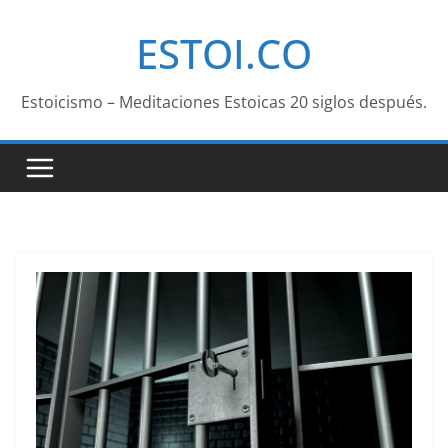
Saltar
ESTOI.CO
al
contenido
Estoicismo – Meditaciones Estoicas 20 siglos después.