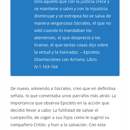
sino aquello que con la justicia crece y
se mantiene a salvo y con la injusticia
disminuye y se estropea No se salva de
manera vergonzosa Sócrates, el que no
votó cuando lo mandaban los
atenienses, el que despreció a los
tiranos, el que tantas cosas dijo sobre
la virtud y la honradez. – Epicteto,
Disertaciones con Arriano, Libro
IV.1.163-164
De nuevo, volviendo a Sócrates, creo que en definitiva
señala, lo que comentaba unos párrafos más atrás: La
importancia que observa Epicteto en la acción que
decidió llevar a cabo: La futilidad de salvar el
cuerpecillo, de coger a sus hijos como le sugirió su
compañero Critón, y huir a la salvación. Con esta