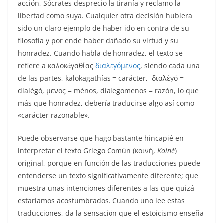
acción, Sócrates desprecio la tiranía y reclamo la
libertad como suya. Cualquier otra decisión hubiera
sido un claro ejemplo de haber ido en contra de su
filosofía y por ende haber dañado su virtud y su
honradez. Cuando habla de honradez, el texto se
refiere a καλοκἀγαθίας
διαλεγόμενος
, siendo cada una
de las partes,
kalokagathíās = carácter, διαλέγό =
dialégó, μενος = ménos,
dialegomenos = razón, lo que
más que honradez, debería traducirse algo así como
«carácter razonable».
Puede observarse que hago bastante hincapié en
interpretar el texto Griego Común (κοινὴ,
Koiné
)
original, porque en función de las traducciones puede
entenderse un texto significativamente diferente; que
muestra unas intenciones diferentes a las que quizá
estaríamos acostumbrados. Cuando uno lee estas
traducciones, da la sensación que el estoicismo enseña