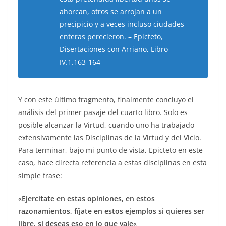
ahorcan, otros se arrojan a un
precipicio y a veces incluso ciudades
enteras perecieron. – Epicteto,
Disertaciones con Arriano, Libro
IV.1.163-164
Y con este último fragmento, finalmente concluyo el
análisis del primer pasaje del cuarto libro. Solo es
posible alcanzar la Virtud, cuando uno ha trabajado
extensivamente las Disciplinas de la Virtud y del Vicio.
Para terminar, bajo mi punto de vista, Epicteto en este
caso, hace directa referencia a estas disciplinas en esta
simple frase:
«
Ejercítate en estas opiniones, en estos
razonamientos, fíjate en estos ejemplos si quieres ser
libre, si deseas eso en lo que vale
«