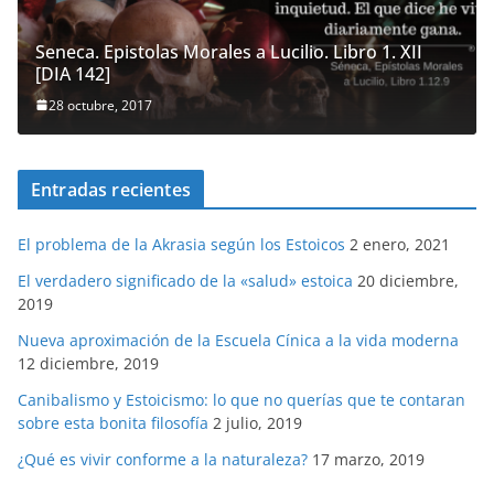
Seneca. Epistolas Morales a Lucilio. Libro 1. XII
[DIA 142]
28 octubre, 2017
Entradas recientes
El problema de la Akrasia según los Estoicos
2 enero, 2021
El verdadero significado de la «salud» estoica
20 diciembre,
2019
Nueva aproximación de la Escuela Cínica a la vida moderna
12 diciembre, 2019
Canibalismo y Estoicismo: lo que no querías que te contaran
sobre esta bonita filosofía
2 julio, 2019
¿Qué es vivir conforme a la naturaleza?
17 marzo, 2019