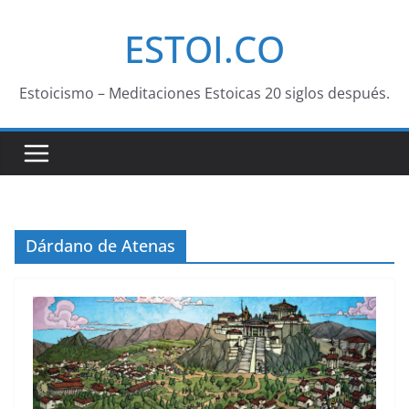
Saltar
ESTOI.CO
al
contenido
Estoicismo – Meditaciones Estoicas 20 siglos después.
Dárdano de Atenas