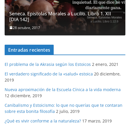
Seneca. Epistolas Morales a Lucilio. Libro 1. XII
[DIA 142]
28 octubre, 2017
Entradas recientes
El problema de la Akrasia según los Estoicos
2 enero, 2021
El verdadero significado de la «salud» estoica
20 diciembre,
2019
Nueva aproximación de la Escuela Cínica a la vida moderna
12 diciembre, 2019
Canibalismo y Estoicismo: lo que no querías que te contaran
sobre esta bonita filosofía
2 julio, 2019
¿Qué es vivir conforme a la naturaleza?
17 marzo, 2019