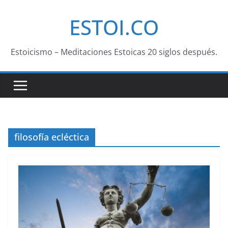
Saltar
ESTOI.CO
al
contenido
Estoicismo – Meditaciones Estoicas 20 siglos después.
filosofía ecléctica