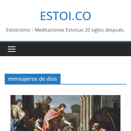
Saltar
ESTOI.CO
al
contenido
Estoicismo – Meditaciones Estoicas 20 siglos después.
mensajeros de dios