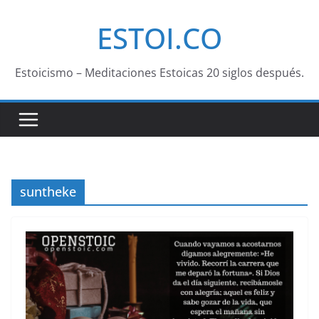
Saltar
ESTOI.CO
al
contenido
Estoicismo – Meditaciones Estoicas 20 siglos después.
suntheke