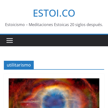
Saltar
ESTOI.CO
al
contenido
Estoicismo – Meditaciones Estoicas 20 siglos después.
utilitarismo