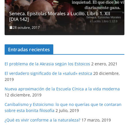
Seneca. Epistolas Morales a Lucilio. Libro 1. XII
[DIA 142]
28 octubre, 2017
Entradas recientes
El problema de la Akrasia según los Estoicos
2 enero, 2021
El verdadero significado de la «salud» estoica
20 diciembre,
2019
Nueva aproximación de la Escuela Cínica a la vida moderna
12 diciembre, 2019
Canibalismo y Estoicismo: lo que no querías que te contaran
sobre esta bonita filosofía
2 julio, 2019
¿Qué es vivir conforme a la naturaleza?
17 marzo, 2019