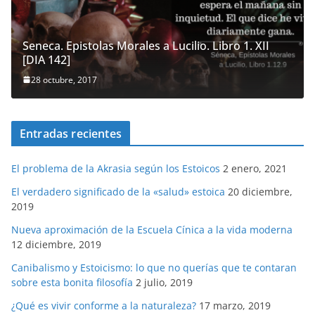
Seneca. Epistolas Morales a Lucilio. Libro 1. XII
[DIA 142]
28 octubre, 2017
Entradas recientes
El problema de la Akrasia según los Estoicos
2 enero, 2021
El verdadero significado de la «salud» estoica
20 diciembre,
2019
Nueva aproximación de la Escuela Cínica a la vida moderna
12 diciembre, 2019
Canibalismo y Estoicismo: lo que no querías que te contaran
sobre esta bonita filosofía
2 julio, 2019
¿Qué es vivir conforme a la naturaleza?
17 marzo, 2019