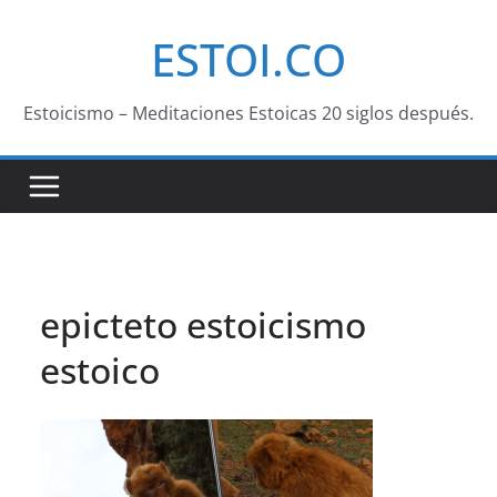
Saltar
ESTOI.CO
al
contenido
Estoicismo – Meditaciones Estoicas 20 siglos después.
epicteto estoicismo
estoico