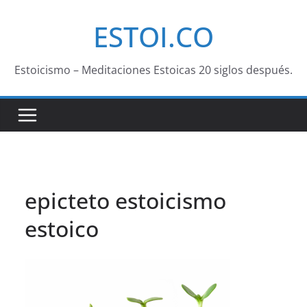
Saltar
ESTOI.CO
al
contenido
Estoicismo – Meditaciones Estoicas 20 siglos después.
epicteto estoicismo
estoico