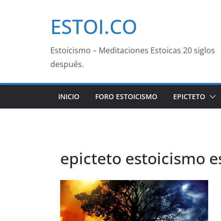
Saltar
ESTOI.CO
al
contenido
Estoicismo – Meditaciones Estoicas 20 siglos
después.
INICIO
FORO ESTOICISMO
EPICTETO
epicteto estoicismo e