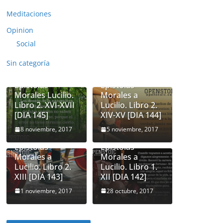
Meditaciones
Opinion
Social
Sin categoría
Seneca.
Seneca.
Epistolas
Epistolas
Morales Lucilio.
Morales a
Libro 2. XVI-XVII
Lucilio. Libro 2.
[DIA 145]
XIV-XV [DIA 144]
8 noviembre, 2017
5 noviembre, 2017
Seneca.
Seneca.
Epistolas
Epistolas
Morales a
Morales a
Lucilio. Libro 2.
Lucilio. Libro 1.
XIII [DIA 143]
XII [DIA 142]
1 noviembre, 2017
28 octubre, 2017