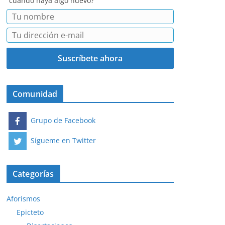
cuando haya algo nuevo?
Comunidad
Grupo de Facebook
Sígueme en Twitter
Categorías
Aforismos
Epicteto