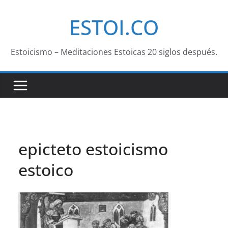
Saltar
ESTOI.CO
al
contenido
Estoicismo – Meditaciones Estoicas 20 siglos después.
epicteto estoicismo
estoico