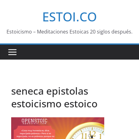
Saltar
ESTOI.CO
al
contenido
Estoicismo – Meditaciones Estoicas 20 siglos después.
seneca epistolas
estoicismo estoico