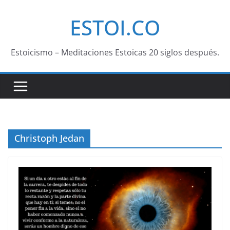
Saltar
ESTOI.CO
al
contenido
Estoicismo – Meditaciones Estoicas 20 siglos después.
Christoph Jedan