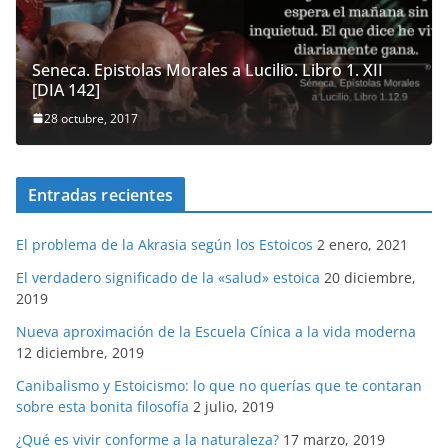
Seneca. Epistolas Morales a Lucilio. Libro 1. XII
[DIA 142]
28 octubre, 2017
Entradas recientes
El problema de la Akrasia según los Estoicos
2 enero, 2021
El verdadero significado de la «salud» estoica
20 diciembre,
2019
Nueva aproximación de la Escuela Cínica a la vida moderna
12 diciembre, 2019
Canibalismo y Estoicismo: lo que no querías que te contaran
sobre esta bonita filosofía
2 julio, 2019
¿Qué es vivir conforme a la naturaleza?
17 marzo, 2019