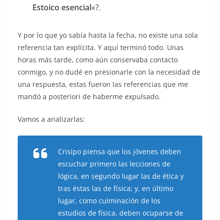
Estoico esencial
«?.
Y por lo que yo sabía hasta la fecha, no existe una sola
referencia tan explícita. Y aquí terminó todo. Unas
horas más tarde, como aún conservaba contacto
conmigo, y no dudé en presionarle con la necesidad de
una respuesta, estas fueron las referencias que me
mandó a posteriori de haberme expulsado.
Vamos a analizarlas:
Crisipo piensa que los jóvenes deben
escuchar primero las lecciones de
lógica, en segundo lugar las de ética y
tras éstas las de física; y, en último
lugar, como culminación de los
estudios de física, deben ocuparse de