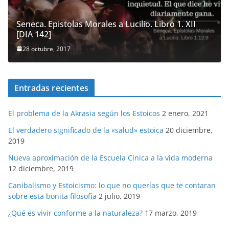
Seneca. Epistolas Morales a Lucilio. Libro 1. XII
[DIA 142]
28 octubre, 2017
Entradas recientes
El problema de la Akrasia según los Estoicos
2 enero, 2021
El verdadero significado de la «salud» estoica
20 diciembre,
2019
Nueva aproximación de la Escuela Cínica a la vida moderna
12 diciembre, 2019
Canibalismo y Estoicismo: lo que no querías que te contaran
sobre esta bonita filosofía
2 julio, 2019
¿Qué es vivir conforme a la naturaleza?
17 marzo, 2019