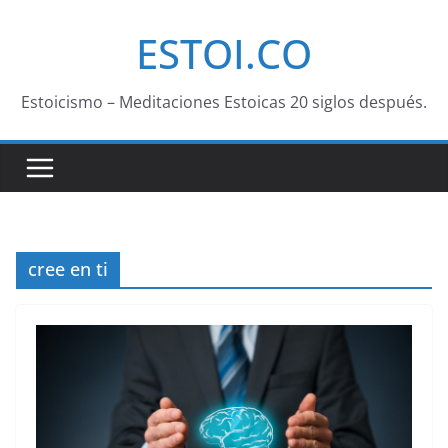
Saltar
ESTOI.CO
al
contenido
Estoicismo – Meditaciones Estoicas 20 siglos después.
cree en ti