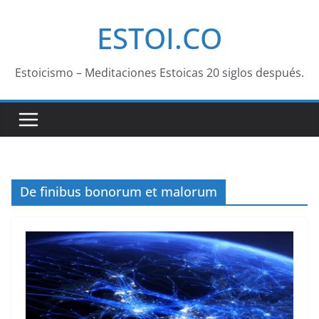
Saltar
ESTOI.CO
al
contenido
Estoicismo – Meditaciones Estoicas 20 siglos después.
De finibus bonorum et malorum