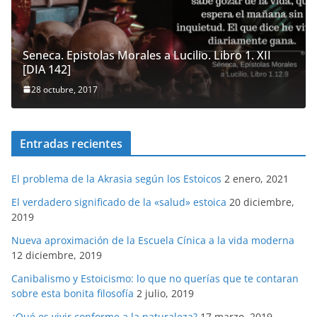
Seneca. Epistolas Morales a Lucilio. Libro 1. XII
[DIA 142]
28 octubre, 2017
Entradas recientes
El problema de la Akrasia según los Estoicos
2 enero, 2021
El verdadero significado de la «salud» estoica
20 diciembre,
2019
Nueva aproximación de la Escuela Cínica a la vida moderna
12 diciembre, 2019
Canibalismo y Estoicismo: lo que no querías que te contaran
sobre esta bonita filosofía
2 julio, 2019
¿Qué es vivir conforme a la naturaleza?
17 marzo, 2019