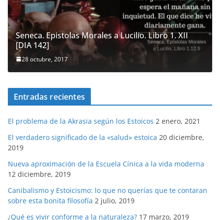
Seneca. Epistolas Morales a Lucilio. Libro 1. XII
[DIA 142]
28 octubre, 2017
Entradas recientes
El problema de la Akrasia según los Estoicos
2 enero, 2021
El verdadero significado de la «salud» estoica
20 diciembre,
2019
Nueva aproximación de la Escuela Cínica a la vida moderna
12 diciembre, 2019
Canibalismo y Estoicismo: lo que no querías que te contaran
sobre esta bonita filosofía
2 julio, 2019
¿Qué es vivir conforme a la naturaleza?
17 marzo, 2019