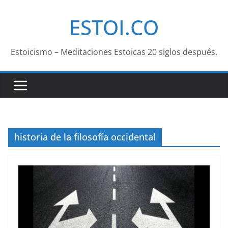
Saltar
ESTOI.CO
al
contenido
Estoicismo – Meditaciones Estoicas 20 siglos después.
historia de la filosofía occidental