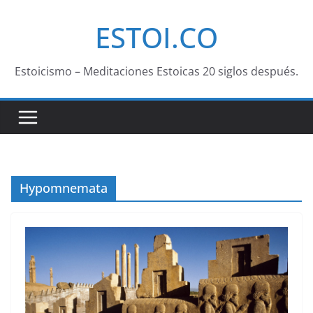
Saltar
ESTOI.CO
al
contenido
Estoicismo – Meditaciones Estoicas 20 siglos después.
Hypomnemata