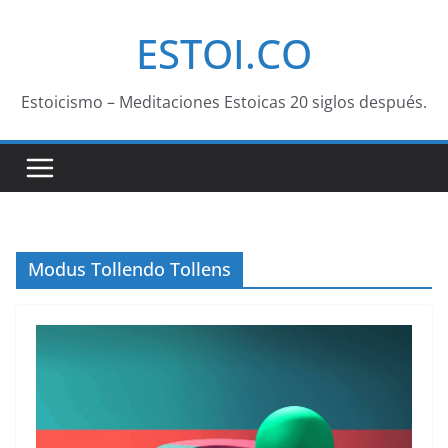
Saltar
ESTOI.CO
al
contenido
Estoicismo – Meditaciones Estoicas 20 siglos después.
Modus Tollendo Tollens