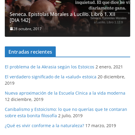
Seneca. Epistolas Morales a Lucilio. Libro 1. XII
[DIA 142]
28 octubre, 2017
Entradas recientes
El problema de la Akrasia según los Estoicos
2 enero, 2021
El verdadero significado de la «salud» estoica
20 diciembre,
2019
Nueva aproximación de la Escuela Cínica a la vida moderna
12 diciembre, 2019
Canibalismo y Estoicismo: lo que no querías que te contaran
sobre esta bonita filosofía
2 julio, 2019
¿Qué es vivir conforme a la naturaleza?
17 marzo, 2019