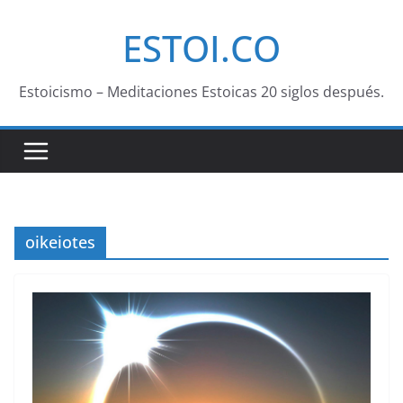
Saltar
ESTOI.CO
al
contenido
Estoicismo – Meditaciones Estoicas 20 siglos después.
oikeiotes