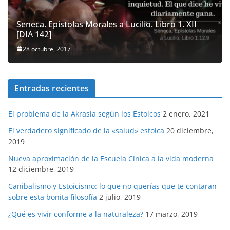
Seneca. Epistolas Morales a Lucilio. Libro 1. XII
[DIA 142]
28 octubre, 2017
Entradas recientes
El problema de la Akrasia según los Estoicos
2 enero, 2021
El verdadero significado de la «salud» estoica
20 diciembre,
2019
Nueva aproximación de la Escuela Cínica a la vida moderna
12 diciembre, 2019
Canibalismo y Estoicismo: lo que no querías que te contaran
sobre esta bonita filosofía
2 julio, 2019
¿Qué es vivir conforme a la naturaleza?
17 marzo, 2019