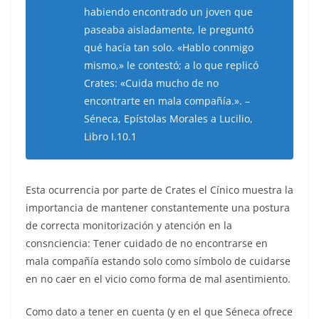
habiendo encontrado un joven que
paseaba aisladamente, le preguntó
qué hacía tan solo. «Hablo conmigo
mismo,» le contestó; a lo que replicó
Crates: «Cuida mucho de no
encontrarte en mala compañía.». –
Séneca, Epístolas Morales a Lucilio,
Libro I.10.1
Esta ocurrencia por parte de Crates el Cínico muestra la
importancia de mantener constantemente una postura
de correcta monitorización y atención en la
consnciencia: Tener cuidado de no encontrarse en
mala compañía estando solo como símbolo de cuidarse
en no caer en el vicio como forma de mal asentimiento.
Como dato a tener en cuenta (y en el que Séneca ofrece