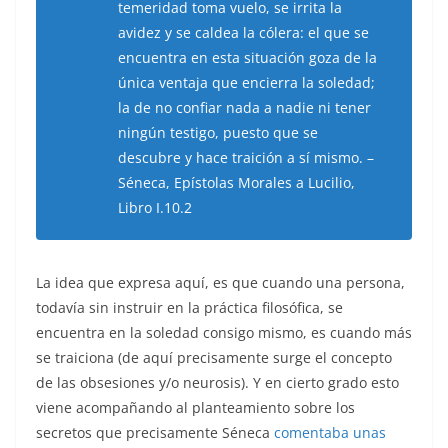
temeridad toma vuelo, se irrita la
avidez y se caldea la cólera: el que se
encuentra en esta situación goza de la
única ventaja que encierra la soledad;
la de no confiar nada a nadie ni tener
ningún testigo, puesto que se
descubre y hace traición a sí mismo. –
Séneca, Epístolas Morales a Lucilio,
Libro I.10.2
La idea que expresa aquí, es que cuando una persona,
todavía sin instruir en la práctica filosófica, se
encuentra en la soledad consigo mismo, es cuando más
se traiciona (de aquí precisamente surge el concepto
de las obsesiones y/o neurosis). Y en cierto grado esto
viene acompañando al planteamiento sobre los
secretos que precisamente Séneca
comentaba unas