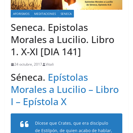
AFORISMOS
MEDITACIONES
SENECA
Seneca. Epistolas
Morales a Lucilio. Libro
1. X-XI [DIA 141]
24 octubre, 2017
Vitali
Séneca.
Epístolas
Morales a Lucilio – Libro
I – Epístola X
Dícese que Crates, que era discípulo
de Estilpón, de quien acabo de hablar,