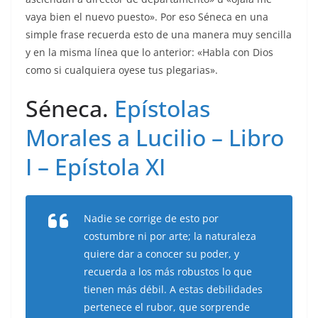
vaya bien el nuevo puesto». Por eso Séneca en una
simple frase recuerda esto de una manera muy sencilla
y en la misma línea que lo anterior: «Habla con Dios
como si cualquiera oyese tus plegarias».
Séneca.
Epístolas
Morales a Lucilio – Libro
I – Epístola XI
Nadie se corrige de esto por
costumbre ni por arte; la naturaleza
quiere dar a conocer su poder, y
recuerda a los más robustos lo que
tienen más débil. A estas debilidades
pertenece el rubor, que sorprende