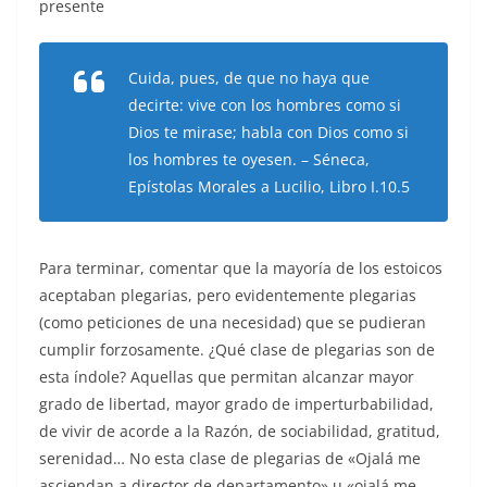
presente
Cuida, pues, de que no haya que
decirte: vive con los hombres como si
Dios te mirase; habla con Dios como si
los hombres te oyesen. – Séneca,
Epístolas Morales a Lucilio, Libro I.10.5
Para terminar, comentar que la mayoría de los estoicos
aceptaban plegarias, pero evidentemente plegarias
(como peticiones de una necesidad) que se pudieran
cumplir forzosamente. ¿Qué clase de plegarias son de
esta índole? Aquellas que permitan alcanzar mayor
grado de libertad, mayor grado de imperturbabilidad,
de vivir de acorde a la Razón, de sociabilidad, gratitud,
serenidad… No esta clase de plegarias de «Ojalá me
asciendan a director de departamento» u «ojalá me