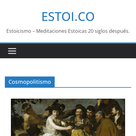
Saltar
ESTOI.CO
al
contenido
Estoicismo – Meditaciones Estoicas 20 siglos después.
Cosmopolitismo