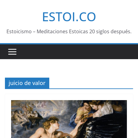
Saltar
ESTOI.CO
al
contenido
Estoicismo – Meditaciones Estoicas 20 siglos después.
juicio de valor