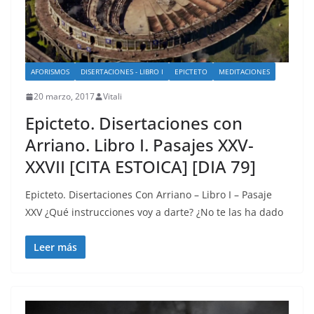
AFORISMOS
DISERTACIONES - LIBRO I
EPICTETO
MEDITACIONES
20 marzo, 2017
Vitali
Epicteto. Disertaciones con
Arriano. Libro I. Pasajes XXV-
XXVII [CITA ESTOICA] [DIA 79]
Epicteto. Disertaciones Con Arriano – Libro I – Pasaje
XXV ¿Qué instrucciones voy a darte? ¿No te las ha dado
Leer más