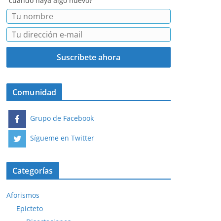
cuando haya algo nuevo?
Comunidad
Grupo de Facebook
Sígueme en Twitter
Categorías
Aforismos
Epicteto