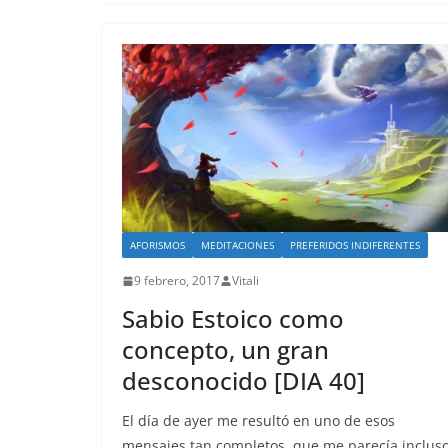
AFORISMOS
MEDITACIONES
PREFERIDOS INDIFERENTES
9 febrero, 2017
Vitali
Sabio Estoico como
concepto, un gran
desconocido [DIA 40]
El día de ayer me resultó en uno de esos
mensajes tan completos, que me parecía inclus