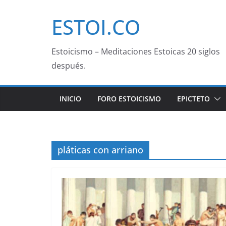
Saltar
ESTOI.CO
al
contenido
Estoicismo – Meditaciones Estoicas 20 siglos
después.
INICIO
FORO ESTOICISMO
EPICTETO
pláticas con arriano