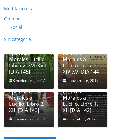
Meditaciones
Opinion
Social
Sin categoría
Seneca.
Seneca.
Epistolas
Epistolas
Morales Lucilio.
Morales a
Libro 2. XVI-XVII
Lucilio. Libro 2.
[DIA 145]
XIV-XV [DIA 144]
8 noviembre, 2017
5 noviembre, 2017
Seneca.
Seneca.
Epistolas
Epistolas
Morales a
Morales a
Lucilio. Libro 2.
Lucilio. Libro 1.
XIII [DIA 143]
XII [DIA 142]
1 noviembre, 2017
28 octubre, 2017