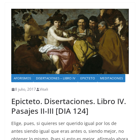
AFORISMOS
DISERTACIONES – LIBRO IV
EPICTETO
MEDITACIONES
8 julio, 2017
Vitali
Epicteto. Disertaciones. Libro IV.
Pasajes II-III [DIA 124]
Elige, pues, si quieres ser querido igual por los de
antes siendo igual que eras antes o, siendo mejor, no
obtener lo mismo. Pues si esto es mejor, afírmalo ahora