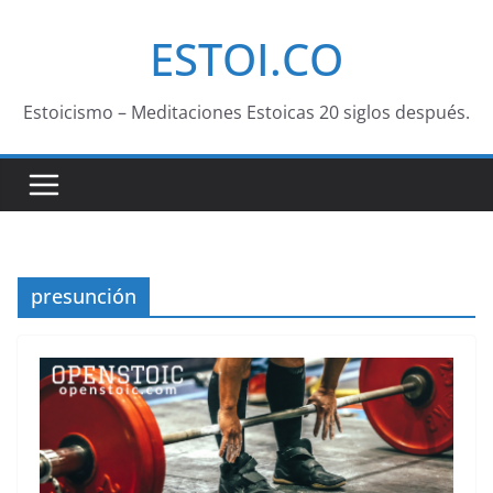
Saltar
ESTOI.CO
al
contenido
Estoicismo – Meditaciones Estoicas 20 siglos después.
presunción