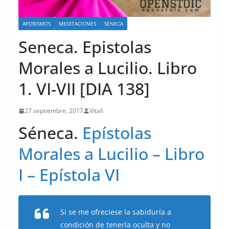
AFORISMOS
MEDITACIONES
SENECA
Seneca. Epistolas
Morales a Lucilio. Libro
1. VI-VII [DIA 138]
27 septiembre, 2017
Vitali
Séneca.
Epístolas
Morales a Lucilio – Libro
I – Epístola VI
Si se me ofreciese la sabiduría a
condición de tenerla oculta y no