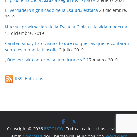
El problema de la Akrasia según los Estoicos
2 enero, 2021
El verdadero significado de la «salud» estoica
20 diciembre,
2019
Nueva aproximación de la Escuela Cínica a la vida moderna
12 diciembre, 2019
Canibalismo y Estoicismo: lo que no querías que te contaran
sobre esta bonita filosofía
2 julio, 2019
¿Qué es vivir conforme a la naturaleza?
17 marzo, 2019
RSS: Entradas
Copyright © 2026
ESTOI.CO
. Todos los derechos reservados.
Tema:
ColorMag
por ThemeGrill. Funciona con
WordPress
.