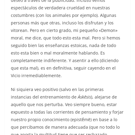
deseo a través de la publicidad. Incluso vemos
espectáculos de verdadera crueldad en nuestras
costumbres (con los animales por ejemplo). Algunas
personas más que otras, incluso los disfrutan y los
vitorean. Pero en cierto grado, mi pequeño «Demon»
moral, me dice, que todo esto esta mal. Pero si hemos
seguido bien las enseñanzas estoicas, nada de todo
esto esta bien o mal moralmente hablando. Es
completamente indiferente. Y asentir a ello (diciendo
que esta mal), es en definitiva, seguir cayendo en el
Vicio irremediablemente.
Ni siquiera veo positivo (salvo en las primeras
instancias del entrenamiento de
Áskēsis
), alejarse de
aquello que nos perturba. Veo siempre bueno, estar
expuesto a todas las corrientes de pensamiento y forjar
nuestro propio conocimiento (epistḗmē) en base a lo
que percibamos de manera adecuada (que no todo lo
que aporta la multitud tiene que ser rechazado