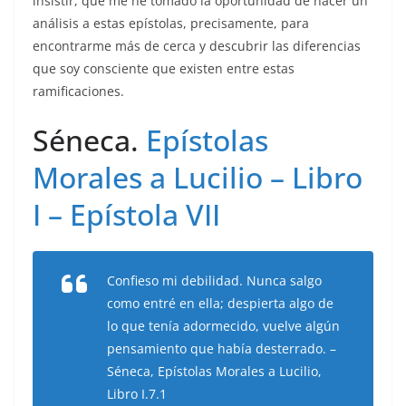
insistir, que me he tomado la oportunidad de hacer un
análisis a estas epístolas, precisamente, para
encontrarme más de cerca y descubrir las diferencias
que soy consciente que existen entre estas
ramificaciones.
Séneca.
Epístolas
Morales a Lucilio – Libro
I – Epístola VII
Confieso mi debilidad. Nunca salgo
como entré en ella; despierta algo de
lo que tenía adormecido, vuelve algún
pensamiento que había desterrado. –
Séneca, Epístolas Morales a Lucilio,
Libro I.7.1