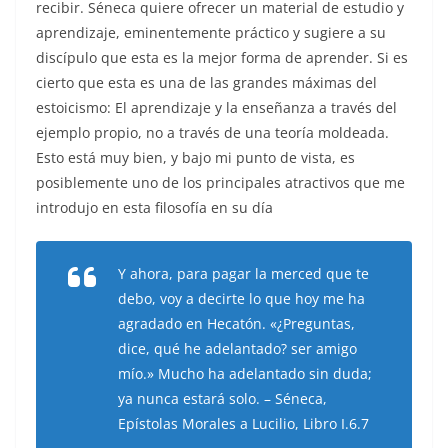
recibir. Séneca quiere ofrecer un material de estudio y
aprendizaje, eminentemente práctico y sugiere a su
discípulo que esta es la mejor forma de aprender. Si es
cierto que esta es una de las grandes máximas del
estoicismo: El aprendizaje y la enseñanza a través del
ejemplo propio, no a través de una teoría moldeada.
Esto está muy bien, y bajo mi punto de vista, es
posiblemente uno de los principales atractivos que me
introdujo en esta filosofía en su día
Y ahora, para pagar la merced que te
debo, voy a decirte lo que hoy me ha
agradado en Hecatón. «¿Preguntas,
dice, qué he adelantado? ser amigo
mío.» Mucho ha adelantado sin duda;
ya nunca estará solo. – Séneca,
Epístolas Morales a Lucilio, Libro I.6.7