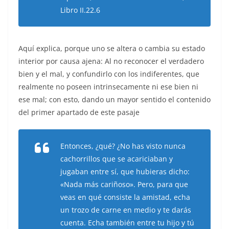
Libro II.22.6
Aquí explica, porque uno se altera o cambia su estado
interior por causa ajena: Al no reconocer el verdadero
bien y el mal, y confundirlo con los indiferentes, que
realmente no poseen intrinsecamente ni ese bien ni
ese mal; con esto, dando un mayor sentido el contenido
del primer apartado de este pasaje
Entonces, ¿qué? ¿No has visto nunca
cachorrillos que se acariciaban y
jugaban entre sí, que hubieras dicho:
«Nada más cariñoso». Pero, para que
veas en qué consiste la amistad, echa
un trozo de carne en medio y te darás
cuenta. Echa también entre tu hijo y tú