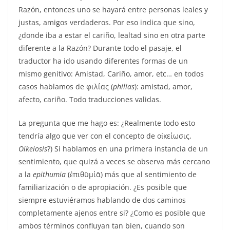
Razón, entonces uno se hayará entre personas leales y
justas, amigos verdaderos. Por eso indica que sino,
¿donde iba a estar el cariño, lealtad sino en otra parte
diferente a la Razón? Durante todo el pasaje, el
traductor ha ido usando diferentes formas de un
mismo genitivo: Amistad, Cariño, amor, etc… en todos
casos hablamos de φιλίας (
philias
): amistad, amor,
afecto, cariño. Todo traducciones validas.
La pregunta que me hago es: ¿Realmente todo esto
tendría algo que ver con el concepto de οἰκείωσις,
Oikeiosis
?) Si hablamos en una primera instancia de un
sentimiento, que quizá a veces se observa más cercano
a la
epithumia
(ἐπιθῡμίᾱ) más que al sentimiento de
familiarización o de apropiación. ¿Es posible que
siempre estuviéramos hablando de dos caminos
completamente ajenos entre si? ¿Como es posible que
ambos términos confluyan tan bien, cuando son