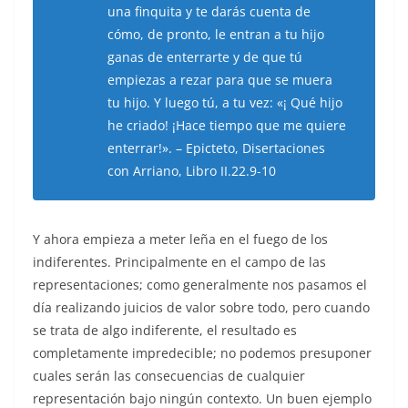
una finquita y te darás cuenta de
cómo, de pronto, le entran a tu hijo
ganas de enterrarte y de que tú
empiezas a rezar para que se muera
tu hijo. Y luego tú, a tu vez: «¡ Qué hijo
he criado! ¡Hace tiempo que me quiere
enterrar!». – Epicteto, Disertaciones
con Arriano, Libro II.22.9-10
Y ahora empieza a meter leña en el fuego de los
indiferentes. Principalmente en el campo de las
representaciones; como generalmente nos pasamos el
día realizando juicios de valor sobre todo, pero cuando
se trata de algo indiferente, el resultado es
completamente impredecible; no podemos presuponer
cuales serán las consecuencias de cualquier
representación bajo ningún contexto. Un buen ejemplo