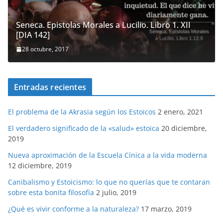
Seneca. Epistolas Morales a Lucilio. Libro 1. XII
[DIA 142]
28 octubre, 2017
Entradas recientes
El problema de la Akrasia según los Estoicos
2 enero, 2021
El verdadero significado de la «salud» estoica
20 diciembre,
2019
Nueva aproximación de la Escuela Cínica a la vida moderna
12 diciembre, 2019
Canibalismo y Estoicismo: lo que no querías que te contaran
sobre esta bonita filosofía
2 julio, 2019
¿Qué es vivir conforme a la naturaleza?
17 marzo, 2019