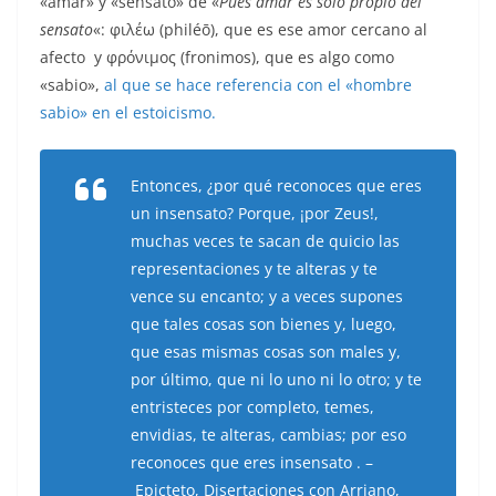
«amar» y «sensato» de «
Pues amar es sólo propio del
sensato
«: φιλέω (philéō), que es ese amor cercano al
afecto y φρόνιμος (fronimos), que es algo como
«sabio»,
al que se hace referencia con el «hombre
sabio» en el estoicismo.
Entonces, ¿por qué reconoces que eres
un insensato? Porque, ¡por Zeus!,
muchas veces te sacan de quicio las
representaciones y te alteras y te
vence su encanto; y a veces supones
que tales cosas son bienes y, luego,
que esas mismas cosas son males y,
por último, que ni lo uno ni lo otro; y te
entristeces por completo, temes,
envidias, te alteras, cambias; por eso
reconoces que eres insensato . –
Epicteto, Disertaciones con Arriano,