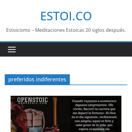
Saltar
ESTOI.CO
al
contenido
Estoicismo – Meditaciones Estoicas 20 siglos después.
preferidos indiferentes